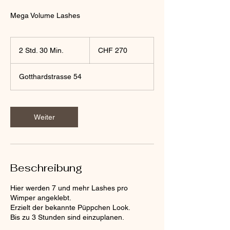
Mega Volume Lashes
270
Schweizer
2 Std. 30 Min.
2
CHF 270
Franken
S
t
Gotthardstrasse 54
d
.
3
0
Weiter
M
i
n
.
Beschreibung
Hier werden 7 und mehr Lashes pro
Wimper angeklebt.
Erzielt der bekannte Püppchen Look.
Bis zu 3 Stunden sind einzuplanen.