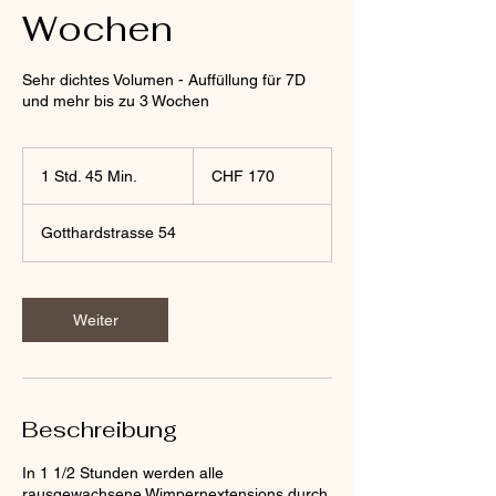
Wochen
Sehr dichtes Volumen - Auffüllung für 7D
und mehr bis zu 3 Wochen
170
Schweizer
1 Std. 45 Min.
1
CHF 170
Franken
S
t
Gotthardstrasse 54
d
4
5
M
Weiter
i
n
.
Beschreibung
In 1 1/2 Stunden werden alle
rausgewachsene Wimpernextensions durch